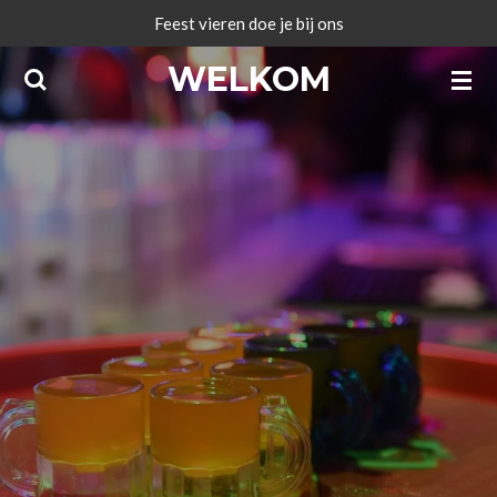
Feest vieren doe je bij ons
Ga
direct
WELKOM
naar
de
hoofdinhoud